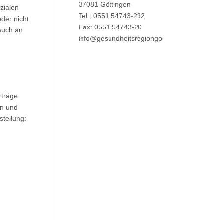
37081 Göttingen
zialen
Tel.: 0551 54743-292
der nicht
Fax: 0551 54743-20
 auch an
info@gesundheitsregiongoettingen.de
rträge
on und
stellung: