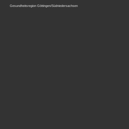
Gesundheitsregion Göttingen/Südniedersachsen