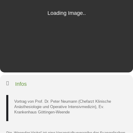
Infos
Vortrag von Prof. Dr. Peter Neumann (Chefarzt Klinische
Anästhesiologie und Operative Intensivmedizin), Ev.
Krankenhaus Göttingen-Weende
Die „Weender Visite“ ist eine Veranstaltungsreihe des Evangelischen