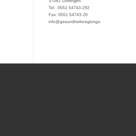
37081 Göttingen
Tel.: 0551 54743-292
Fax: 0551 54743-20
info@gesundheitsregiongoettingen.de