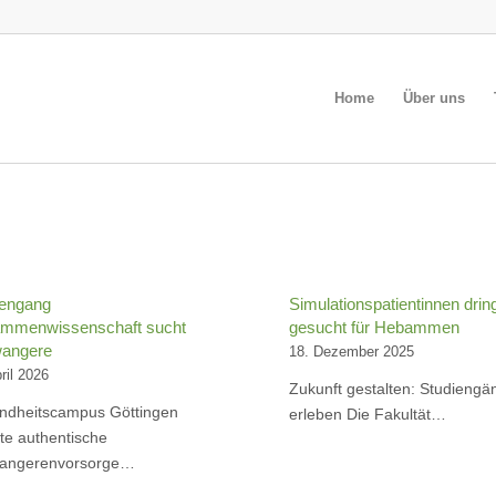
Home
Über uns
iengang
Simulationspatientinnen dri
mmenwissenschaft sucht
gesucht für Hebammen
angere
18. Dezember 2025
ril 2026
Zukunft gestalten: Studiengän
ndheitscampus Göttingen
erleben Die Fakultät…
e authentische
angerenvorsorge…