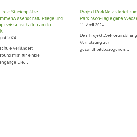
freie Studienplätze
Projekt ParkNetz startet zu
mmenwissenschaft, Pflege und
Parkinson-Tag eigene Webse
apiewissenschaften an der
11. April 2024
K
Das Projekt „Sektorunabhäng
gust 2024
Vernetzung zur
chule verlängert
gesundheitsbezogenen…
bungsfrist für einige
iengänge Die…