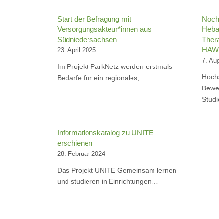
Start der Befragung mit
Noch 
Versorgungsakteur*innen aus
Heba
Südniedersachsen
Ther
HAW
23. April 2025
7. Au
Im Projekt ParkNetz werden erstmals
Hochs
Bedarfe für ein regionales,…
Bewer
Stud
Informationskatalog zu UNITE
erschienen
28. Februar 2024
Das Projekt UNITE Gemeinsam lernen
und studieren in Einrichtungen…