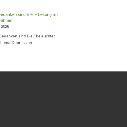
edanken sind Blei – Lesung mit
Jahnen
i 2026
Gedanken sind Blei“ beleuchtet
Thema Depression…