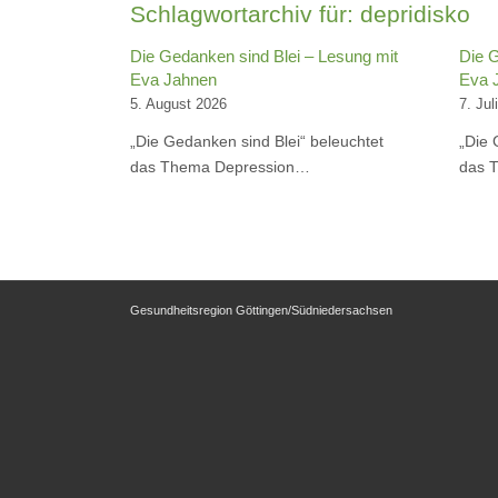
Schlagwortarchiv für:
depridisko
Die Gedanken sind Blei – Lesung mit
Die G
Eva Jahnen
Eva 
5. August 2026
7. Jul
„Die Gedanken sind Blei“ beleuchtet
„Die 
das Thema Depression…
das 
Gesundheitsregion Göttingen/Südniedersachsen