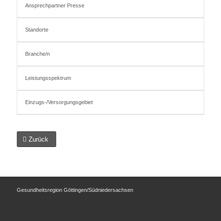
Ansprechpartner Presse
Standorte
Branche/n
Leistungsspektrum
Einzugs-/Versorgungsgebiet
Zurück
Gesundheitsregion Göttingen/Südniedersachsen