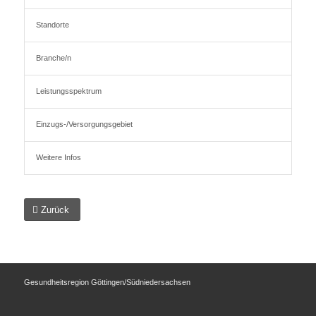
Standorte
Branche/n
Leistungsspektrum
Einzugs-/Versorgungsgebiet
Weitere Infos
Zurück
Gesundheitsregion Göttingen/Südniedersachsen