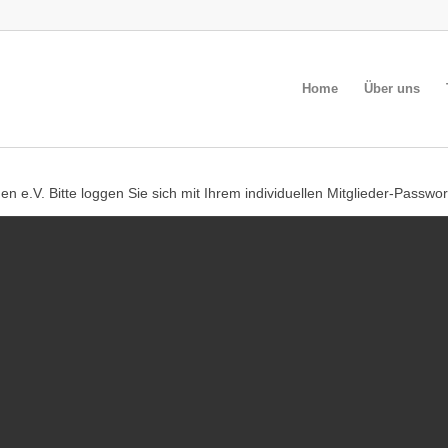
Home
Über uns
en e.V. Bitte loggen Sie sich mit Ihrem individuellen Mitglieder-Passwor