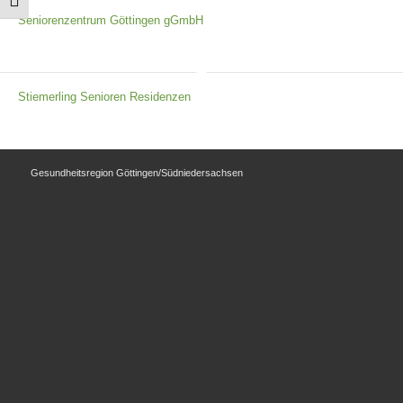
Schrift vergrößern
Seniorenzentrum Göttingen gGmbH
Stiemerling Senioren Residenzen
Gesundheitsregion Göttingen/Südniedersachsen