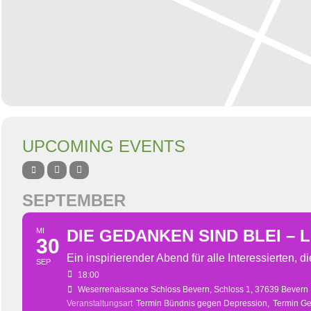
UPCOMING EVENTS
SEPTEMBER
MI
DIE GEDANKEN SIND BLEI – 
30
Ein inspirierender Abend für alle Interessierten,
SEP
18:00
Weserrenaissance Schloss Bevern
, Schloss 1, 37639 Bevern
Veranstaltungsart
Termin Bündnis gegen Depression,
Termin Ge