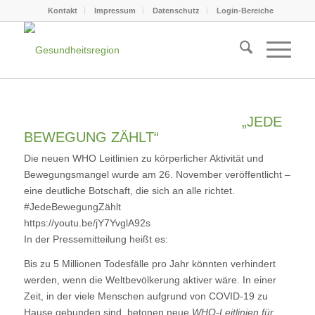
Kontakt
Impressum
Datenschutz
Login-Bereiche
„JEDE
BEWEGUNG ZÄHLT“
Die neuen
WHO Leitlinien zu körperlicher Aktivität und
Bewegungsmangel
wurde am 26. November veröffentlicht –
eine deutliche Botschaft, die sich an alle richtet.
#JedeBewegungZählt
https://youtu.be/jY7YvglA92s
In der
Pressemitteilung
heißt es:
Bis zu 5 Millionen Todesfälle pro Jahr könnten verhindert
werden, wenn die Weltbevölkerung aktiver wäre. In einer
Zeit, in der viele Menschen aufgrund von COVID-19 zu
Hause gebunden sind, betonen neue
WHO-Leitlinien für