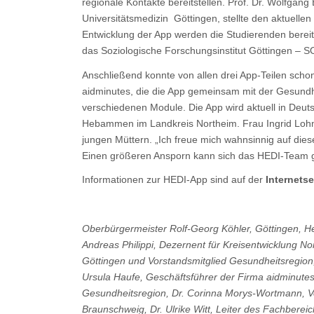
regionale Kontakte bereitstellen. Prof. Dr. Wolfga
Universitätsmedizin Göttingen, stellte den aktue
Entwicklung der App werden die Studierenden bereit
das Soziologische Forschungsinstitut Göttingen – S
Anschließend konnte von allen drei App-Teilen scho
aidminutes, die die App gemeinsam mit der Gesundhe
verschiedenen Module. Die App wird aktuell in Deuts
Hebammen im Landkreis Northeim. Frau Ingrid Loh
jungen Müttern. „Ich freue mich wahnsinnig auf diese
Einen größeren Ansporn kann sich das HEDI-Team ga
Informationen zur HEDI-App sind auf der
Internetse
Oberbürgermeister Rolf-Georg Köhler, Göttingen, 
Andreas Philippi, Dezernent für Kreisentwicklung No
Göttingen und Vorstandsmitglied Gesundheitsregion,
Ursula Haufe, Geschäftsführer der Firma aidminutes
Gesundheitsregion, Dr. Corinna Morys-Wortmann, Vo
Braunschweig, Dr. Ulrike Witt, Leiter des Fachbere