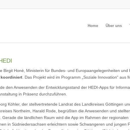
Home
Über uns
 HEDI
 Birgit Honé, Ministerin für Bundes- und Europaangelegenheiten und
koordiniert
. Das Projekt wird im Programm „Soziale Innovation“ aus M
urde den Anwesenden der Entwicklungsstand der HEDI-Apps für Informa
anstaltung in Präsenz durchzuführen.
org Köhler, der stellvertretende Landrat des Landkreises Göttingen un
dkreises Northeim, Harald Rode, begrüßten die Anwesenden und stellte
Gerade die ländlichen Raum wird die App im Rahmen der regionalen D
en in Südniedersachsen erleichtern sowie Schwangeren und jungen Fam