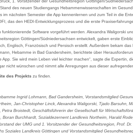
ng Brück, 1. Vorsitzender der Gesundheitsregion Göttingen/Südniedersa
llen Stand des neuen Studiengangs Hebammenwissenschaften im Gesun
s im nächsten Semester die App kennenlernen und zum Teil in die Entwi
OFI, das den HEDI-Entwicklungsprozess und die erste Praxiserfahrunge
n funktionierende Software vorgeführt werden. Alexandra Waligorski u
itsregion Göttingen/Südniedersachsen entwickelt, gaben erste Einblic
ch, Englisch, Französisch und Persisch erstellt. Außerdem bekam das Pu
mann, Hebamme in Bad Gandersheim, berichtete über Herausforderu
 App. Sie wird mein Leben viel leichter machen“, sagte die Expertin, d
r nicht wünschen und nimmt alle Anregungen aus dieser aufregenden Ve
ite des Projekts
zu finden.
Hebamme Ingrid Lohmann, Bad Gandersheim, Vorstandsmitglied Gesundhe
rtheim, Jan-Christopher Linck, Alexandra Waligorski, Tjado Barsuhn, Min
 Petra Broistedt, Geschäftsführerin der Gesellschaft für Wirtschaftsf
, Boran Burchhardt, Sozialdezernent Landkreis Northeim, Harald Rode, 
rstand der UMG und 1. Vorsitzender der Gesundheitsregion, Prof. Dr
ichs Soziales Landkreis Göttingen und Vorstandsmitglied Gesundheitsre