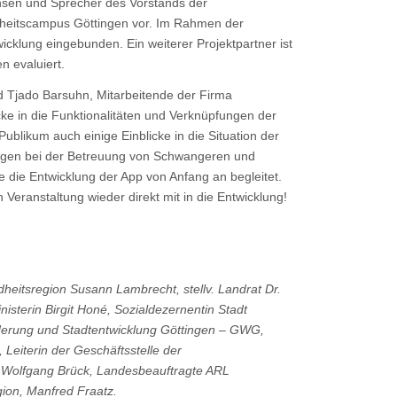
chsen und Sprecher des Vorstands der
dheitscampus Göttingen vor. Im Rahmen der
cklung eingebunden. Ein weiterer Projektpartner ist
n evaluiert.
nd Tjado Barsuhn, Mitarbeitende der Firma
ke in die Funktionalitäten und Verknüpfungen der
blikum auch einige Einblicke in die Situation der
ngen bei der Betreuung von Schwangeren und
ie die Entwicklung der App von Anfang an begleitet.
ranstaltung wieder direkt mit in die Entwicklung!
itsregion Susann Lambrecht, stellv. Landrat Dr.
isterin Birgit Honé, Sozialdezernentin Stadt
örderung und Stadtentwicklung Göttingen – GWG,
Leiterin der Geschäftsstelle der
. Wolfgang Brück, Landesbeauftragte ARL
gion, Manfred Fraatz.