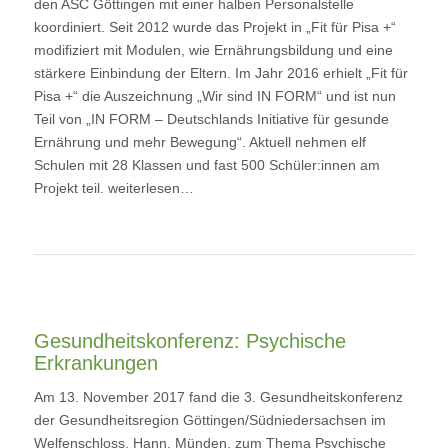
den ASC Göttingen mit einer halben Personalstelle
koordiniert. Seit 2012 wurde das Projekt in „Fit für Pisa +“
modifiziert mit Modulen, wie Ernährungsbildung und eine
stärkere Einbindung der Eltern. Im Jahr 2016 erhielt „Fit für
Pisa +“ die Auszeichnung „Wir sind IN FORM“ und ist nun
Teil von „IN FORM – Deutschlands Initiative für gesunde
Ernährung und mehr Bewegung“. Aktuell nehmen elf
Schulen mit 28 Klassen und fast 500 Schüler:innen am
Projekt teil.
weiterlesen…
llustration: Peter Esser
Gesundheitskonferenz: Psychische
Erkrankungen
Am 13. November 2017 fand die 3. Gesundheitskonferenz
der Gesundheitsregion Göttingen/Südniedersachsen im
Welfenschloss, Hann. Münden, zum Thema Psychische