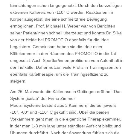
Einrichtungen schon lange genutzt: Durch den kurzzeitigen
extremen Kältereiz von -110° C werden Reaktionen im
Körper ausgelöst, die eine schmerzfreie Bewegung
ermöglichen. Prof. Michael H. Weber war von Berichten
seiner Patient/innen schnell überzeugt und konnte Dr. Silke
von der Heide bei
PROMOTIO
ebenfalls für die Idee
begeistern. Gemeinsam haben sie die Idee einer
Kältekammer in den Räumen des PROMOTIO in die Tat
umgesetzt. Auch Sportler/innen profitieren vom Aufenthalt in
der Tiefkälte. Daher nutzen viele Profis in Trainingszentren
ebenfalls Kältetherapie, um die Trainingseffizienz zu
steigern.
Am 26. Mai wurde die Kälteoase in Göttingen eröffnet. Das
System „icelab“ der Firma Zimmer
Medizinsysteme besteht aus 3 Kammern, die auf jeweils
-10°, -60° und -110° C gekühlt sind. Über die beiden
Vorkammern geht man in die eigentliche Therapiekammer,
in der man 1-3 min lang unter ständiger Aufsicht bleibt und
Übungen durchführt. Nach der Anwendung fühlen sich die